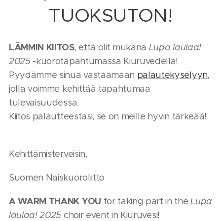
TUOKSUTON!
LÄMMIN KIITOS
, että olit mukana
Lupa laulaa!
2025
-kuorotapahtumassa Kiuruvedellä!
Pyydämme sinua vastaamaan
palautekyselyyn
,
jolla voimme kehittää tapahtumaa
tulevaisuudessa.
Kiitos palautteestasi, se on meille hyvin tärkeää!
Kehittämisterveisin,
Suomen Naiskuoroliitto
A WARM THANK YOU
for taking part in the
Lupa
laulaa!
2025
choir event in Kiuruvesi!