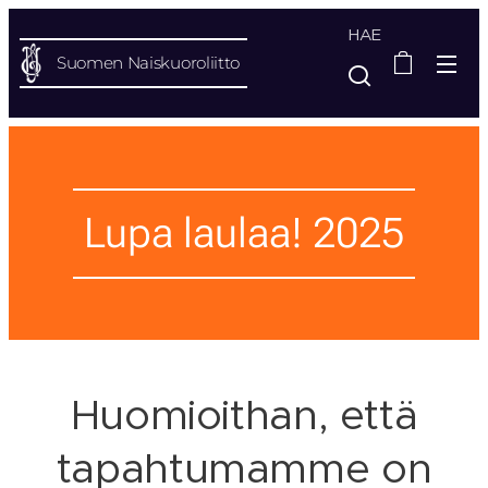
HAE
Suomen Naiskuoroliitto
Lupa laulaa! 2025
Huomioithan, että
tapahtumamme on