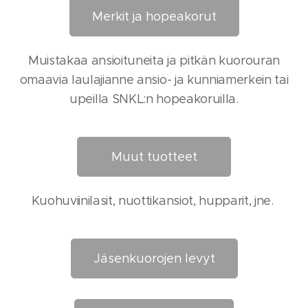
Merkit ja hopeakorut
Muistakaa ansioituneita ja pitkän kuorouran
omaavia laulajianne ansio- ja kunniamerkein tai
upeilla SNKL:n hopeakoruilla.
Muut tuotteet
Kuohuviinilasit, nuottikansiot, hupparit, jne.
Jäsenkuorojen levyt