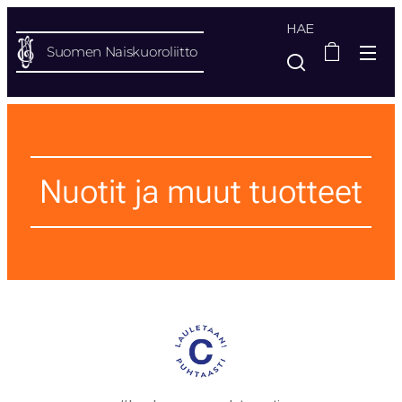
HAE
Suomen Naiskuoroliitto
Nuotit ja muut tuotteet