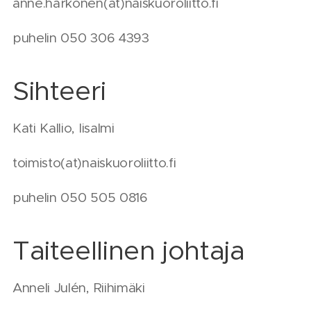
anne.harkonen(at)naiskuoroliitto.fi
puhelin 050 306 4393
Sihteeri
Kati Kallio, Iisalmi
toimisto(at)naiskuoroliitto.fi
puhelin 050 505 0816
Taiteellinen johtaja
Anneli Julén, Riihimäki