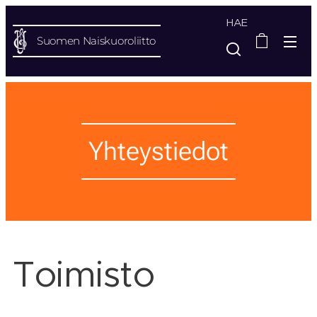
HAE
Suomen Naiskuoroliitto
Yhteystiedot
Toimisto