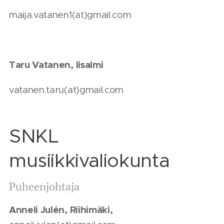
maija.vatanen1(at)gmail.com
Taru Vatanen, Iisalmi
vatanen.taru(at)gmail.com
SNKL
musiikkivaliokunta
Puheenjohtaja
Anneli Julén, Riihimäki,