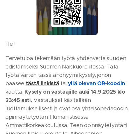
Hei!
Tervetuloa tekemään työtä yhdenvertaisuuden
edistämiseksi Suomen Naiskuoroliitossa. Tätä
työtä varten tässä anonyymi kysely, johon
tästä linkistä
yllä olevan QR-koodin
pääsee
tai
Kysely on vastaajille auki 14.9.2025 klo
kautta.
23:45 asti.
Vastaukset käsitellään
luottamuksellisesti ja ovat osa yhteisöpedagogin
opinnäytetyötäni Humanistisessa
Ammattikorkeakoulussa. Teen opinnäytetyötäni
Suomen Naiskuoroliitolle. Aiheenani on