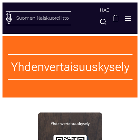
HAE
Suomen Naiskuoroliitto
Yhdenvertaisuuskysely