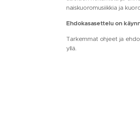
naiskuoromusiikkia ja kuor
Ehdokasasettelu on käynni
Tarkemmat ohjeet ja ehdok
yllä.