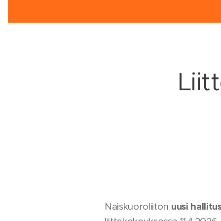
Lii
uusi hallitu
Naiskuoroliiton