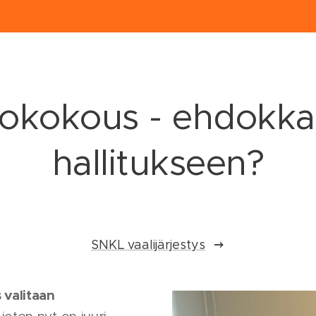
ttokokous - ehdokka
hallitukseen?
SNKL vaalijärjestys
s
valitaan