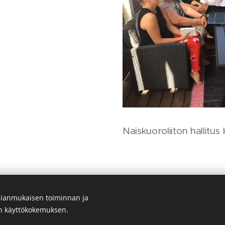
Naiskuoroliiton hallitu
ianmukaisen toiminnan ja
Suomen Naiskuoroliitto ry
en käyttökokemuksen.
Evästeet