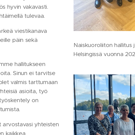
 hyvin vakavasti.
htäimellä tulevaa.
ärkeä viestikanava
ille päin sekä
Naiskuoroliiton hallitus 
Helsingissä vuonna 202
amme hallitukseen
joita. Sinun ei tarvitse
 olet valmis tarttumaan
teisiä asioita, työ
styöskentely on
tumista.
t arvostavasi yhteisten
en kaikkea