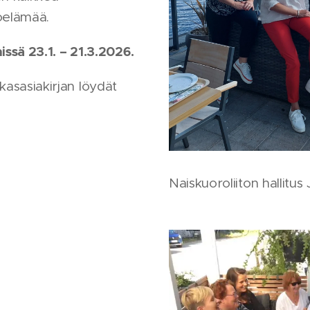
oelämää.
ssä 23.1. – 21.3.2026.
asasiakirjan löydät
Naiskuoroliiton hallitu