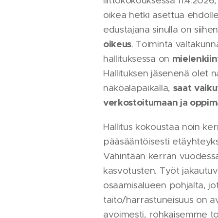
liittokokouksessa 11.4.2026,
oikea hetki asettua ehdoll
edustajana sinulla on siihe
oikeus
. Toiminta valtakunna
mielenkiin
hallituksessa on
Hallituksen jäsenenä olet 
saat
vaiku
näköalapaikalla,
verkostoitumaan ja oppima
Hallitus kokoustaa noin ke
pääsääntöisesti etäyhteyksi
Vähintään kerran vuodes
kasvotusten. Työt jakautuv
osaamisalueen pohjalta, jo
taito/harrastuneisuus on 
avoimesti, rohkaisemme t