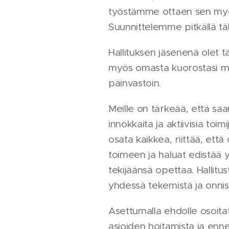
työstämme ottaen sen myös
Suunnittelemme pitkällä tä
Hallituksen jäsenenä olet t
myös omasta kuorostasi me
päinvastoin.
Meille on tärkeää, että sa
innokkaita ja aktiivisia toimi
osata kaikkea, riittää, että
toimeen ja haluat edistää yh
tekijäänsä opettaa. Hallitu
yhdessä tekemistä ja onnis
Asettumalla ehdolle osoita
asioiden hoitamista ja enn