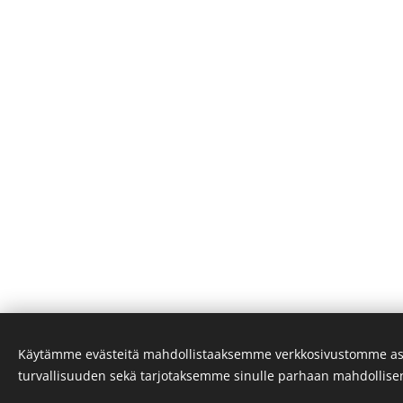
Käytämme evästeitä mahdollistaaksemme verkkosivustomme as
turvallisuuden sekä tarjotaksemme sinulle parhaan mahdollis