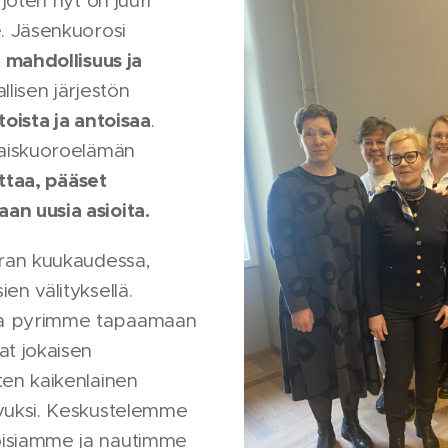
 joten nyt on juuri
e. Jäsenkuorosi
mahdollisuus ja
n
llisen järjestön
toista ja antoisaa
.
naiskuoroelämän
ttaa, pääset
an uusia asioita.
rran kuukaudessa,
en välityksellä.
sa pyrimme tapaamaan
at jokaisen
ten kaikenlainen
avuksi. Keskustelemme
oisiamme ja nautimme