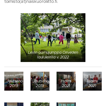
toimisto(at)naiskuoroliitto.fi.
Leirin aamujumppa Oriveden
laululeirillä v. 2022
Joutseno
Joutseno
Iisalmi
Iisalmi
2019
2019
2021
2021