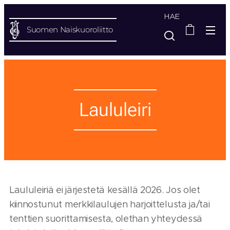
HAE
Suomen Naiskuoroliitto
Laululeiri
Laululeiriä ei järjestetä kesällä 2026. Jos olet
kiinnostunut merkkilaulujen harjoittelusta ja/tai
tenttien suorittamisesta, olethan yhteydessä