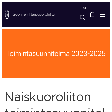
HAE
Suomen Naiskuoroliitto
Toimintasuunnitelma 2023-2025
Naiskuoroliiton